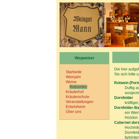
Wegweiser
Die hier aufge
Startseite
Sie sich bitte
Weinjahr
Weine
Rotwein (Port
Rebsorten
Duftig 
Kräuterhof
ausgeze
Kräuterschule
Dornfelder
Veranstaltungen
kräftige
Eckelsheim
Dornfelder-Ba
Über uns
ein Wein
Holzton 
Cabernet dor
Hochint
Dornfeld
farbinte