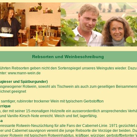
Rebsorten und Weinbeschreibung
führten Rebsorten geben nicht den Sortenspiegel unseres Weingutes wieder. Dazu
 unter: www.mann-wein.de
ugieser und Spätburgunder)
ausgewogener Rotwein, sowohl als Tischwein als auch zum geselligen Beisammen
ichnet geeignet
r, samtiger, rubinroter trockener Wein mit typischem Gerbstoffton
rrique
, der mit seiner 15-monatigen Holzreife ein ausserordentlich ansprechendes Verhä
und Vanille-Kirsch-Note erreicht. Weich und tief, lagerfähig.
sa
eressante Rotwein-Neuzüchtung für alle Fans der Cabernet-Linie. 1971 gezüchtet
er und Cabernet sauvignon vereint die junge Rebsorte die Vorzüge der beiden. Du
nsiver Rotwein mit typischem Rotweinhabitus, kräftiger, würziger, gerbstoffbetonte