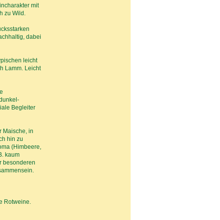
incharakter mit
h zu Wild.
ucksstarken
achhaltig, dabei
ypischen leicht
ch Lamm. Leicht
ie
 dunkel-
iale Begleiter
r Maische, in
ch hin zu
Aroma (Himbeere,
.B. kaum
er besonderen
eisammensein.
re Rotweine.