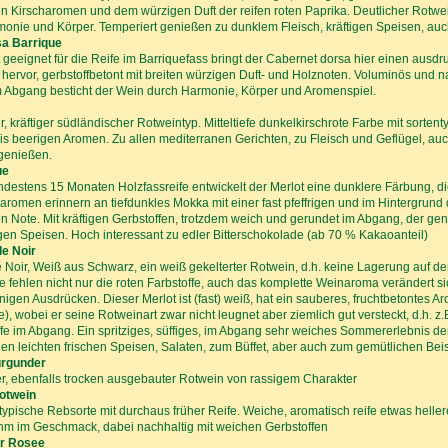
en Kirscharomen und dem würzigen Duft der reifen roten Paprika. Deutlicher Rotwe
monie und Körper. Temperiert genießen zu dunklem Fleisch, kräftigen Speisen, auc
sa Barrique
 geeignet für die Reife im Barriquefass bringt der Cabernet dorsa hier einen ausdr
hervor, gerbstoffbetont mit breiten würzigen Duft- und Holznoten. Voluminös und n
m Abgang besticht der Wein durch Harmonie, Körper und Aromenspiel.
er, kräftiger südländischer Rotweintyp. Mitteltiefe dunkelkirschrote Farbe mit sortent
is beerigen Aromen. Zu allen mediterranen Gerichten, zu Fleisch und Geflügel, au
 genießen.
ue
destens 15 Monaten Holzfassreife entwickelt der Merlot eine dunklere Färbung, d
romen erinnern an tiefdunkles Mokka mit einer fast pfeffrigen und im Hintergrund
en Note. Mit kräftigen Gerbstoffen, trotzdem weich und gerundet im Abgang, der gen
igen Speisen. Hoch interessant zu edler Bitterschokolade (ab 70 % Kakaoanteil)
de Noir
 Noir, Weiß aus Schwarz, ein weiß gekelterter Rotwein, d.h. keine Lagerung auf de
e fehlen nicht nur die roten Farbstoffe, auch das komplette Weinaroma verändert si
igen Ausdrücken. Dieser Merlot ist (fast) weiß, hat ein sauberes, fruchtbetontes 
), wobei er seine Rotweinart zwar nicht leugnet aber ziemlich gut versteckt, d.h. z
fe im Abgang. Ein spritziges, süffiges, im Abgang sehr weiches Sommererlebnis d
llen leichten frischen Speisen, Salaten, zum Büffet, aber auch zum gemütlichen B
urgunder
r, ebenfalls trocken ausgebauter Rotwein von rassigem Charakter
otwein
typische Rebsorte mit durchaus früher Reife. Weiche, aromatisch reife etwas helle
m im Geschmack, dabei nachhaltig mit weichen Gerbstoffen
r Rosee