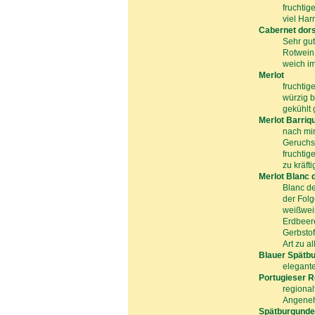
fruchtig
viel Har
Cabernet dor
Sehr gut
Rotwein 
weich i
Merlot
fruchtig
würzig b
gekühlt
Merlot Barriq
nach min
Geruchsa
fruchtig
zu kräft
Merlot Blanc 
Blanc de
der Folg
weißwein
Erdbeere
Gerbstof
Art zu a
Blauer Spätb
elegante
Portugieser R
regional
Angeneh
Spätburgunde