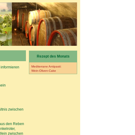
Rezept des Monats
Mediterrane Antipasti:
 informieren
Wein-Oliven-Cake
sein
ltnis zwischen
 aus den Reben
nkelroter,
r Wein zwischen