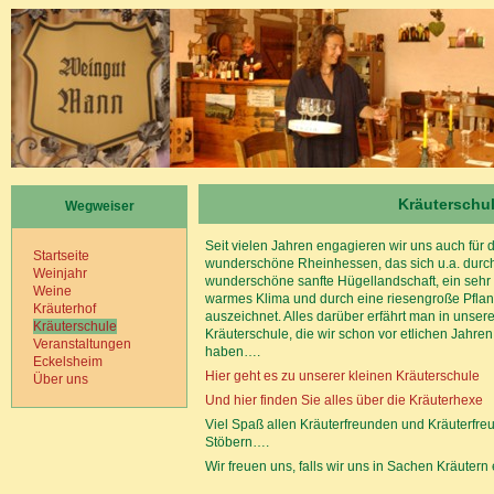
Kräuterschu
Wegweiser
Seit vielen Jahren engagieren wir uns auch für 
Startseite
wunderschöne Rheinhessen, das sich u.a. durc
Weinjahr
wunderschöne sanfte Hügellandschaft, ein sehr
Weine
warmes Klima und durch eine riesengroße Pflanz
Kräuterhof
auszeichnet. Alles darüber erfährt man in unsere
Kräuterschule
Kräuterschule, die wir schon vor etlichen Jahre
Veranstaltungen
haben….
Eckelsheim
Hier geht es zu unserer kleinen Kräuterschule
Über uns
Und hier finden Sie alles über die Kräuterhexe
Viel Spaß allen Kräuterfreunden und Kräuterfr
Stöbern….
Wir freuen uns, falls wir uns in Sachen Kräutern