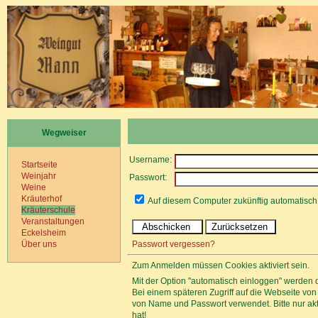
Wegweiser
Username:
Startseite
Weinjahr
Passwort:
Weine
Kräuterhof
Auf diesem Computer zukünftig automatisc
Kräuterschule
Veranstaltungen
Eckelsheim
Passwort vergessen?
Über uns
Zum Anmelden müssen Cookies aktiviert sein.
Mit der Option "automatisch einloggen" werden 
Bei einem späteren Zugriff auf die Webseite v
von Name und Passwort verwendet. Bitte nur a
hat!