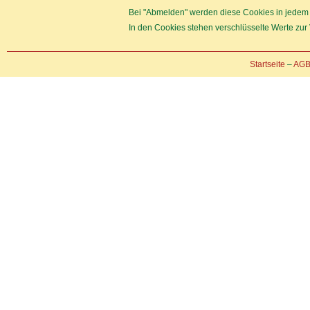
Bei "Abmelden" werden diese Cookies in jedem F
In den Cookies stehen verschlüsselte Werte zur 
Startseite
–
AG