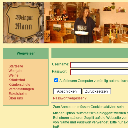
Wegweiser
Username:
Startseite
Weinjahr
Passwort:
Weine
Kräuterhof
Auf diesem Computer zukünftig automatisc
Kräuterschule
Veranstaltungen
Eckelsheim
Passwort vergessen?
Über uns
Zum Anmelden müssen Cookies aktiviert sein.
Mit der Option "automatisch einloggen" werden 
Bei einem späteren Zugriff auf die Webseite v
von Name und Passwort verwendet. Bitte nur a
hat!