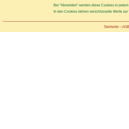
Bei "Abmelden" werden diese Cookies in jedem F
In den Cookies stehen verschlüsselte Werte zur 
Startseite
–
AG