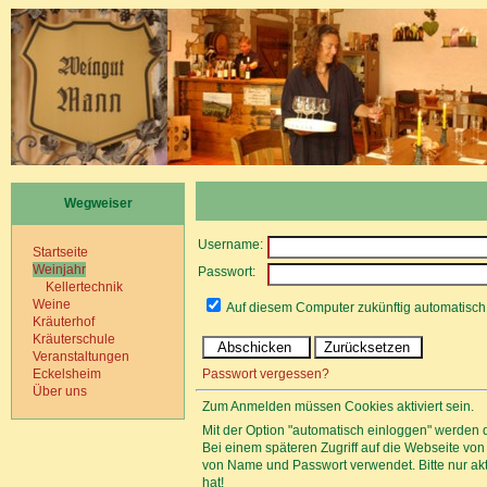
Wegweiser
Username:
Startseite
Weinjahr
Passwort:
Kellertechnik
Weine
Auf diesem Computer zukünftig automatisc
Kräuterhof
Kräuterschule
Veranstaltungen
Passwort vergessen?
Eckelsheim
Über uns
Zum Anmelden müssen Cookies aktiviert sein.
Mit der Option "automatisch einloggen" werden 
Bei einem späteren Zugriff auf die Webseite v
von Name und Passwort verwendet. Bitte nur a
hat!