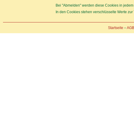
Bei "Abmelden" werden diese Cookies in jedem F
In den Cookies stehen verschlüsselte Werte zur 
Startseite
–
AG